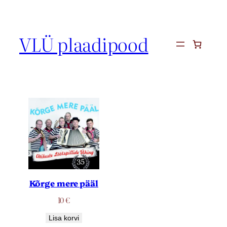
Liigu
sisu
juurde
VLÜ plaadipood
Kõrge mere pääl
10
€
Lisa korvi